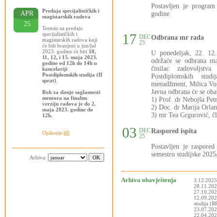
Postavljen je progra
Predaja specijalističkih i
APR
godine.
magistarskih radova
25
Termin za predaju
specijalističkih i
17
DEC
Odbrana mr rada
magistarskih radova koji
25
će biti branjeni u jun/jul
2023. godine će biti
10,
U ponedeljak, 22. 12
11, 12, i 15. maja 2023.
održaće se odbrana ma
godine od 12h do 14h u
činilac zadovoljstva
kancelariji
Postdiplomskih studija (II
Postdiplomskih stud
sprat)
.
menadžment, Milica Vuči
Javna odbrana će se oba
Rok za slanje saglasnosti
mentora na finalnu
1) Prof. dr Nebojša Pet
verziju radova je do 2.
2) Doc. dr Marija Orlan
maja 2023. godine do
3) mr Tea Grgurović, čl
12h.
03
DEC
Raspored ispita
Opširnije
25
Postavljen je raspor
semestru studijske 2025
Arhiva:
Arhiva obavještenja
3.12.2025
28.11.2025
27.10.202
12.09.202
studija (
23.07.202
22.04.2025