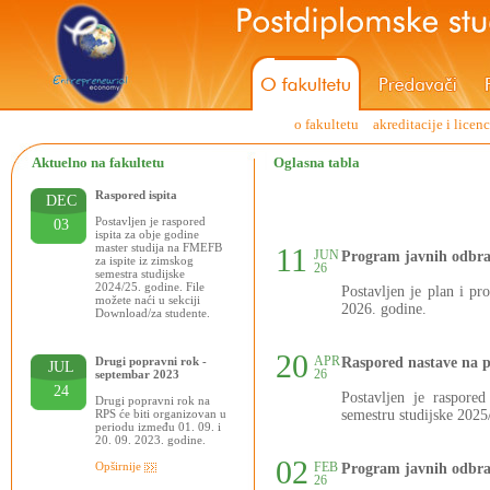
o fakultetu
akreditacije i licen
Aktuelno na fakultetu
Oglasna tabla
Raspored ispita
DEC
Postavljen je raspored
03
ispita za obje godine
master studija na FMEFB
11
JUN
Program javnih odbra
za ispite iz zimskog
26
semestra studijske
2024/25. godine. File
Postavljen je plan i p
možete naći u sekciji
2026. godine.
Download/za studente.
20
APR
Drugi popravni rok -
Raspored nastave na 
JUL
26
septembar 2023
24
Postavljen je raspore
Drugi popravni rok na
RPS će biti organizovan u
semestru studijske 2025
periodu između 01. 09. i
20. 09. 2023. godine.
02
Opširnije
FEB
Program javnih odbra
26