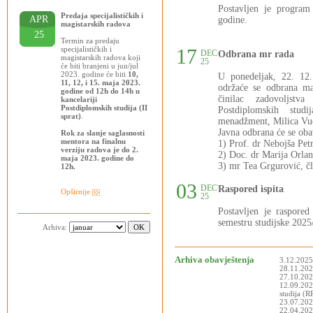
Postavljen je progra
Predaja specijalističkih i
APR
godine.
magistarskih radova
25
Termin za predaju
specijalističkih i
17
DEC
Odbrana mr rada
magistarskih radova koji
25
će biti branjeni u jun/jul
2023. godine će biti
10,
U ponedeljak, 22. 12
11, 12, i 15. maja 2023.
održaće se odbrana ma
godine od 12h do 14h u
činilac zadovoljstva
kancelariji
Postdiplomskih studija (II
Postdiplomskih stud
sprat)
.
menadžment, Milica Vuči
Javna odbrana će se oba
Rok za slanje saglasnosti
mentora na finalnu
1) Prof. dr Nebojša Pet
verziju radova je do 2.
2) Doc. dr Marija Orlan
maja 2023. godine do
3) mr Tea Grgurović, čl
12h.
03
DEC
Raspored ispita
Opširnije
25
Postavljen je raspor
semestru studijske 2025
Arhiva:
Arhiva obavještenja
3.12.2025
28.11.2025
27.10.202
12.09.202
studija (
23.07.202
22.04.2025