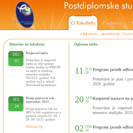
o fakultetu
akreditacije i licen
Aktuelno na fakultetu
Oglasna tabla
Raspored ispita
DEC
Postavljen je raspored
03
ispita za obje godine
master studija na FMEFB
11
JUN
Program javnih odbra
za ispite iz zimskog
26
semestra studijske
2024/25. godine. File
Postavljen je plan i p
možete naći u sekciji
2026. godine.
Download/za studente.
20
APR
Drugi popravni rok -
Raspored nastave na 
JUL
26
septembar 2023
24
Postavljen je raspore
Drugi popravni rok na
RPS će biti organizovan u
semestru studijske 2025
periodu između 01. 09. i
20. 09. 2023. godine.
02
Opširnije
FEB
Program javnih odbra
26