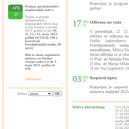
Postavljen je progra
Predaja specijalističkih i
APR
godine.
magistarskih radova
25
Termin za predaju
specijalističkih i
17
DEC
Odbrana mr rada
magistarskih radova koji
25
će biti branjeni u jun/jul
2023. godine će biti
10,
U ponedeljak, 22. 12
11, 12, i 15. maja 2023.
održaće se odbrana ma
godine od 12h do 14h u
činilac zadovoljstva
kancelariji
Postdiplomskih studija (II
Postdiplomskih stud
sprat)
.
menadžment, Milica Vuči
Javna odbrana će se oba
Rok za slanje saglasnosti
mentora na finalnu
1) Prof. dr Nebojša Pet
verziju radova je do 2.
2) Doc. dr Marija Orlan
maja 2023. godine do
3) mr Tea Grgurović, čl
12h.
03
DEC
Raspored ispita
Opširnije
25
Postavljen je raspor
semestru studijske 2025
Arhiva:
Arhiva obavještenja
3.12.2025
28.11.2025
27.10.202
12.09.202
studija (
23.07.202
22.04.2025