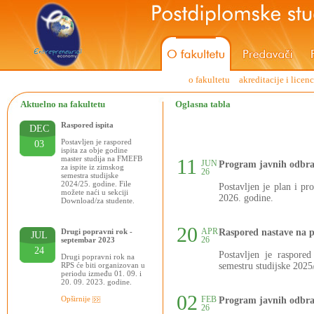
o fakultetu
akreditacije i licen
Aktuelno na fakultetu
Oglasna tabla
Raspored ispita
DEC
Postavljen je raspored
03
ispita za obje godine
master studija na FMEFB
11
JUN
Program javnih odbra
za ispite iz zimskog
26
semestra studijske
2024/25. godine. File
Postavljen je plan i p
možete naći u sekciji
2026. godine.
Download/za studente.
20
APR
Drugi popravni rok -
Raspored nastave na 
JUL
26
septembar 2023
24
Postavljen je raspore
Drugi popravni rok na
RPS će biti organizovan u
semestru studijske 2025
periodu između 01. 09. i
20. 09. 2023. godine.
02
Opširnije
FEB
Program javnih odbra
26