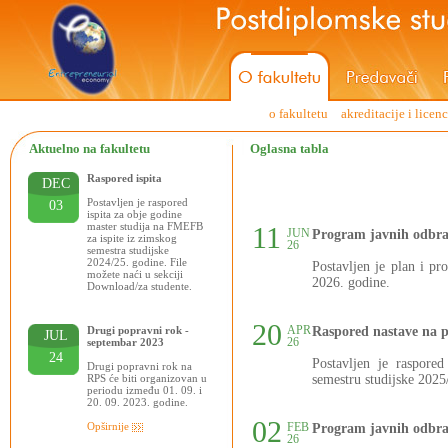
o fakultetu
akreditacije i licen
Aktuelno na fakultetu
Oglasna tabla
Raspored ispita
DEC
Postavljen je raspored
03
ispita za obje godine
master studija na FMEFB
11
JUN
Program javnih odbra
za ispite iz zimskog
26
semestra studijske
2024/25. godine. File
Postavljen je plan i p
možete naći u sekciji
2026. godine.
Download/za studente.
20
APR
Drugi popravni rok -
Raspored nastave na 
JUL
26
septembar 2023
24
Postavljen je raspore
Drugi popravni rok na
RPS će biti organizovan u
semestru studijske 2025
periodu između 01. 09. i
20. 09. 2023. godine.
02
Opširnije
FEB
Program javnih odbra
26