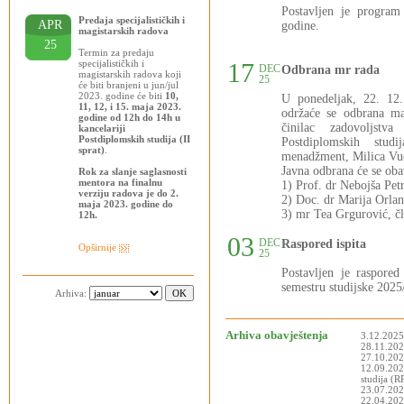
Postavljen je progra
Predaja specijalističkih i
APR
godine.
magistarskih radova
25
Termin za predaju
specijalističkih i
17
DEC
Odbrana mr rada
magistarskih radova koji
25
će biti branjeni u jun/jul
2023. godine će biti
10,
U ponedeljak, 22. 12
11, 12, i 15. maja 2023.
održaće se odbrana ma
godine od 12h do 14h u
činilac zadovoljstva
kancelariji
Postdiplomskih studija (II
Postdiplomskih stud
sprat)
.
menadžment, Milica Vuči
Javna odbrana će se oba
Rok za slanje saglasnosti
mentora na finalnu
1) Prof. dr Nebojša Pet
verziju radova je do 2.
2) Doc. dr Marija Orlan
maja 2023. godine do
3) mr Tea Grgurović, čl
12h.
03
DEC
Raspored ispita
Opširnije
25
Postavljen je raspor
semestru studijske 2025
Arhiva:
Arhiva obavještenja
3.12.2025
28.11.2025
27.10.202
12.09.202
studija (
23.07.202
22.04.2025