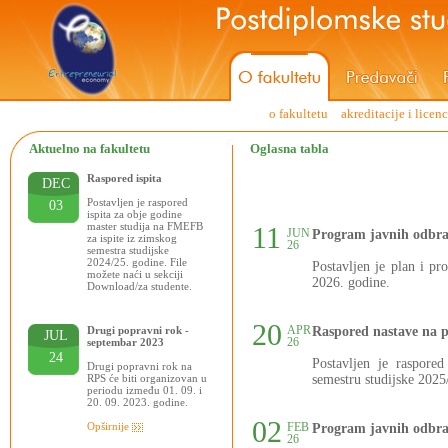
o fakultetu
akreditacije i licen
Aktuelno na fakultetu
Oglasna tabla
Raspored ispita
DEC
Postavljen je raspored
03
ispita za obje godine
master studija na FMEFB
11
JUN
Program javnih odbra
za ispite iz zimskog
26
semestra studijske
2024/25. godine. File
Postavljen je plan i p
možete naći u sekciji
2026. godine.
Download/za studente.
20
APR
Drugi popravni rok -
Raspored nastave na 
JUL
26
septembar 2023
24
Postavljen je raspore
Drugi popravni rok na
RPS će biti organizovan u
semestru studijske 2025
periodu između 01. 09. i
20. 09. 2023. godine.
02
Opširnije
FEB
Program javnih odbra
26