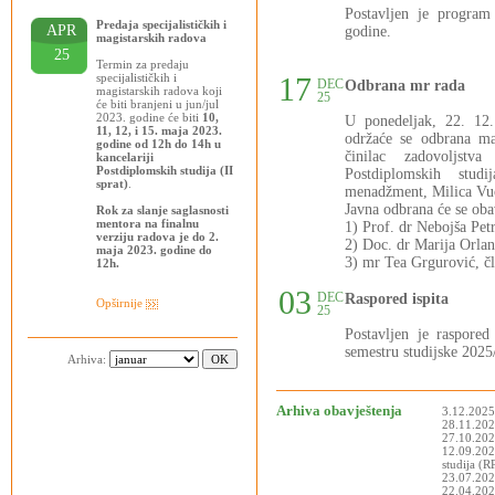
Postavljen je progra
Predaja specijalističkih i
APR
godine.
magistarskih radova
25
Termin za predaju
specijalističkih i
17
DEC
Odbrana mr rada
magistarskih radova koji
25
će biti branjeni u jun/jul
2023. godine će biti
10,
U ponedeljak, 22. 12
11, 12, i 15. maja 2023.
održaće se odbrana ma
godine od 12h do 14h u
činilac zadovoljstva
kancelariji
Postdiplomskih studija (II
Postdiplomskih stud
sprat)
.
menadžment, Milica Vuči
Javna odbrana će se oba
Rok za slanje saglasnosti
mentora na finalnu
1) Prof. dr Nebojša Pet
verziju radova je do 2.
2) Doc. dr Marija Orlan
maja 2023. godine do
3) mr Tea Grgurović, čl
12h.
03
DEC
Raspored ispita
Opširnije
25
Postavljen je raspor
semestru studijske 2025
Arhiva:
Arhiva obavještenja
3.12.2025
28.11.2025
27.10.202
12.09.202
studija (
23.07.202
22.04.2025