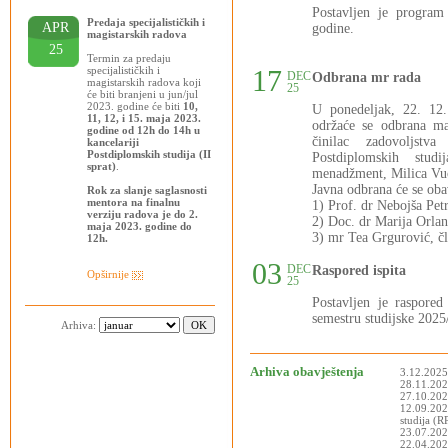
Postavljen je progra
Predaja specijalističkih i
APR
godine.
magistarskih radova
25
Termin za predaju
specijalističkih i
17
DEC
Odbrana mr rada
magistarskih radova koji
25
će biti branjeni u jun/jul
2023. godine će biti
10,
U ponedeljak, 22. 12
11, 12, i 15. maja 2023.
održaće se odbrana ma
godine od 12h do 14h u
činilac zadovoljstva
kancelariji
Postdiplomskih studija (II
Postdiplomskih stud
sprat)
.
menadžment, Milica Vuči
Javna odbrana će se oba
Rok za slanje saglasnosti
mentora na finalnu
1) Prof. dr Nebojša Pet
verziju radova je do 2.
2) Doc. dr Marija Orlan
maja 2023. godine do
3) mr Tea Grgurović, čl
12h.
03
DEC
Raspored ispita
Opširnije
25
Postavljen je raspor
semestru studijske 2025
Arhiva:
Arhiva obavještenja
3.12.2025
28.11.2025
27.10.202
12.09.202
studija (
23.07.202
22.04.2025