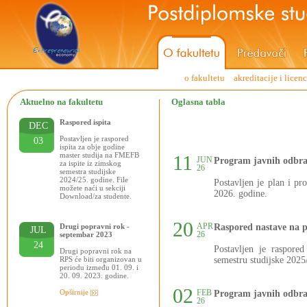
o fakultetu
akreditacije i licen
Aktuelno na fakultetu
Oglasna tabla
Raspored ispita
DEC
Postavljen je raspored
03
ispita za obje godine
master studija na FMEFB
11
JUN
Program javnih odbra
za ispite iz zimskog
26
semestra studijske
2024/25. godine. File
Postavljen je plan i p
možete naći u sekciji
2026. godine.
Download/za studente.
20
APR
Drugi popravni rok -
Raspored nastave na 
JUL
26
septembar 2023
24
Postavljen je raspore
Drugi popravni rok na
RPS će biti organizovan u
semestru studijske 2025
periodu između 01. 09. i
20. 09. 2023. godine.
02
Opširnije
FEB
Program javnih odbra
26