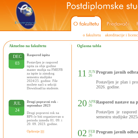
o fakultetu
akreditacije i licen
Aktuelno na fakultetu
Oglasna tabla
Raspored ispita
DEC
Postavljen je raspored
03
ispita za obje godine
master studija na FMEFB
11
JUN
Program javnih odbra
za ispite iz zimskog
26
semestra studijske
2024/25. godine. File
Postavljen je plan i p
možete naći u sekciji
2026. godine.
Download/za studente.
20
APR
Drugi popravni rok -
Raspored nastave na 
JUL
26
septembar 2023
24
Postavljen je raspore
Drugi popravni rok na
RPS će biti organizovan u
semestru studijske 2025
periodu između 01. 09. i
20. 09. 2023. godine.
02
Opširnije
FEB
Program javnih odbra
26