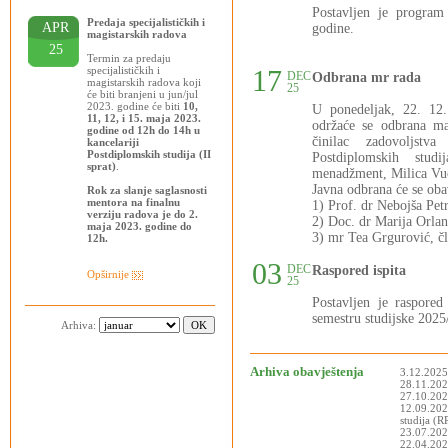
Postavljen je progra
Predaja specijalističkih i
APR
godine.
magistarskih radova
25
Termin za predaju
specijalističkih i
17
DEC
Odbrana mr rada
magistarskih radova koji
25
će biti branjeni u jun/jul
2023. godine će biti
10,
U ponedeljak, 22. 12
11, 12, i 15. maja 2023.
održaće se odbrana ma
godine od 12h do 14h u
činilac zadovoljstva
kancelariji
Postdiplomskih studija (II
Postdiplomskih stud
sprat)
.
menadžment, Milica Vuči
Javna odbrana će se oba
Rok za slanje saglasnosti
mentora na finalnu
1) Prof. dr Nebojša Pet
verziju radova je do 2.
2) Doc. dr Marija Orlan
maja 2023. godine do
3) mr Tea Grgurović, čl
12h.
03
DEC
Raspored ispita
Opširnije
25
Postavljen je raspor
semestru studijske 2025
Arhiva:
Arhiva obavještenja
3.12.2025
28.11.2025
27.10.202
12.09.202
studija (
23.07.202
22.04.2025