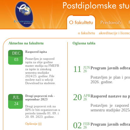
o fakultetu
akreditacije i licen
Aktuelno na fakultetu
Oglasna tabla
Raspored ispita
DEC
Postavljen je raspored
03
ispita za obje godine
master studija na FMEFB
11
JUN
Program javnih odbra
za ispite iz zimskog
26
semestra studijske
2024/25. godine. File
Postavljen je plan i p
možete naći u sekciji
2026. godine.
Download/za studente.
20
APR
Drugi popravni rok -
Raspored nastave na 
JUL
26
septembar 2023
24
Postavljen je raspore
Drugi popravni rok na
RPS će biti organizovan u
semestru studijske 2025
periodu između 01. 09. i
20. 09. 2023. godine.
02
Opširnije
FEB
Program javnih odbra
26