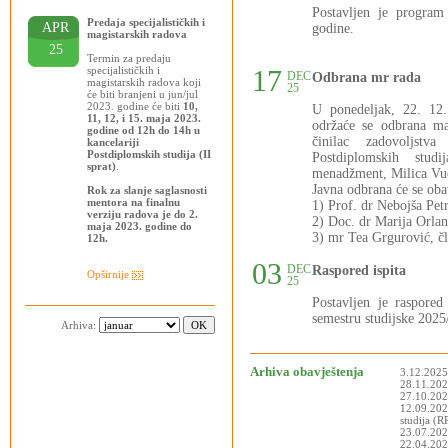
Postavljen je progra
Predaja specijalističkih i
APR
godine.
magistarskih radova
25
Termin za predaju
specijalističkih i
17
DEC
Odbrana mr rada
magistarskih radova koji
25
će biti branjeni u jun/jul
2023. godine će biti
10,
U ponedeljak, 22. 12
11, 12, i 15. maja 2023.
održaće se odbrana ma
godine od 12h do 14h u
činilac zadovoljstva
kancelariji
Postdiplomskih studija (II
Postdiplomskih stud
sprat)
.
menadžment, Milica Vuči
Javna odbrana će se oba
Rok za slanje saglasnosti
mentora na finalnu
1) Prof. dr Nebojša Pet
verziju radova je do 2.
2) Doc. dr Marija Orlan
maja 2023. godine do
3) mr Tea Grgurović, čl
12h.
03
DEC
Raspored ispita
Opširnije
25
Postavljen je raspor
semestru studijske 2025
Arhiva:
Arhiva obavještenja
3.12.2025
28.11.2025
27.10.202
12.09.202
studija (
23.07.202
22.04.2025