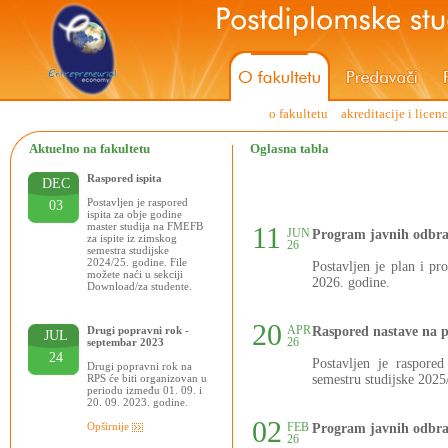
o fakultetu
akreditacije i licen
Aktuelno na fakultetu
Oglasna tabla
Raspored ispita
DEC
Postavljen je raspored
03
ispita za obje godine
master studija na FMEFB
11
JUN
Program javnih odbra
za ispite iz zimskog
26
semestra studijske
2024/25. godine. File
Postavljen je plan i p
možete naći u sekciji
2026. godine.
Download/za studente.
20
APR
Drugi popravni rok -
Raspored nastave na 
JUL
26
septembar 2023
24
Postavljen je raspore
Drugi popravni rok na
RPS će biti organizovan u
semestru studijske 2025
periodu između 01. 09. i
20. 09. 2023. godine.
02
Opširnije
FEB
Program javnih odbra
26