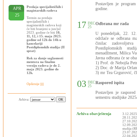
Postavljen je progra
Predaja specijalističkih i
APR
godine.
magistarskih radova
25
Termin za predaju
specijalističkih i
17
DEC
Odbrana mr rada
magistarskih radova koji
25
će biti branjeni u jun/jul
2023. godine će biti
10,
U ponedeljak, 22. 12
11, 12, i 15. maja 2023.
održaće se odbrana ma
godine od 12h do 14h u
činilac zadovoljstva
kancelariji
Postdiplomskih studija (II
Postdiplomskih stud
sprat)
.
menadžment, Milica Vuči
Javna odbrana će se oba
Rok za slanje saglasnosti
mentora na finalnu
1) Prof. dr Nebojša Pet
verziju radova je do 2.
2) Doc. dr Marija Orlan
maja 2023. godine do
3) mr Tea Grgurović, čl
12h.
03
DEC
Raspored ispita
Opširnije
25
Postavljen je raspor
semestru studijske 2025
Arhiva:
Arhiva obavještenja
3.12.2025
28.11.2025
27.10.202
12.09.202
studija (
23.07.202
22.04.2025