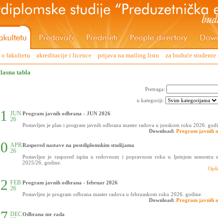
o fakultetu
akreditacije i licence
prijava na mailing listu
za buduće studente
lasna tabla
Pretraga:
u kategoriji:
11
JUN
Program javnih odbrana - JUN 2026
26
Postavljen je plan i program javnih odbrana master radova u junskom roku 2026. godi
Download:
Program javnih 
20
APR
Raspored nastave na postdiplomskim studijama
26
Postavljen je raspored ispita u redovnom i popravnom roku u ljetnjem semestru s
2025/26. godine.
Opši
02
FEB
Program javnih odbrana - februar 2026
26
Postavljen je program odbrana master radova u februaskom roku 2026. godine.
Download:
Program javnih 
17
DEC
Odbrana mr rada