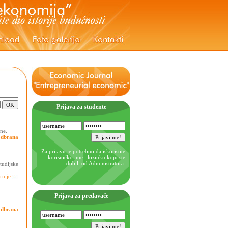
Prijava za studente
ne.
odbrana
Za prijavu je potrebno da iskoristite
korisničko ime i lozinku koju ste
dobili od Administratora.
tudijske
rnije
Prijava za predavače
odbrana