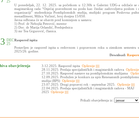
25
U ponedeljak, 22. 12. 2025. sa početkom u 12:30h u Galerini UDG-a održaće se 
magistarskog rada “Osjećaj pravednosti na poslu kao činilac zadovoljstva poslom i 
organizaciji” studentkinja Postdiplomskih studija, studijski program Poslovna psiho
menadžment, Milica Vučinić, broj dosijea 15/050.
Javna odbrana će se obaviti pred komisijom u sastavu:
1) Prof. dr Nebojša Petrović, mentor
2) Doc. dr Marija Orlandić, Predsjednica
3) mr Tea Grgurović, članica.
03
DEC
Raspored ispita
25
Postavljen je raspored ispita u redovnom i popravnom roku u zimskom semestru s
2025/26. godine.
Download:
Raspore
hiva obavještenja
3.12.2025. Raspored ispita
Opširnije
28.11.2025. Predaja specijalističkih i magistarskih radova
Opširnij
27.10.2025. Raspored nastave na postdiplomskim studijama
Opšir
12.09.2025. Produžen je konkurs za upis Renesansnih postidiploms
studija (RPS)
Opširnije
23.07.2025. Drugi popravni rok - septembar 2025.
Opširnije
22.04.2025. Predaja specijalističkih i magistarskih radova - MAJ
2025
Opširnije
Prikaži obavještenja iz: