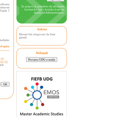
odbrana
Za prijavu je potrebno da iskoristite
odanosti
korisnicko ime i lozinku koju ste
logija I
dobili od Administratora.
Anketa
Morate biti ulogovani da biste
glasali.
tudijske
d ispita
Webmail
e
nije
kih