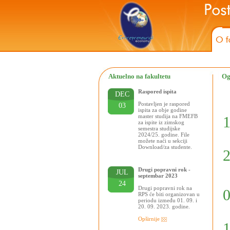
Aktuelno na fakultetu
Og
Raspored ispita
DEC
Postavljen je raspored
03
ispita za obje godine
master studija na FMEFB
za ispite iz zimskog
semestra studijske
2024/25. godine. File
možete naći u sekciji
Download/za studente.
Drugi popravni rok -
JUL
septembar 2023
24
Drugi popravni rok na
RPS će biti organizovan u
periodu između 01. 09. i
20. 09. 2023. godine.
Opširnije