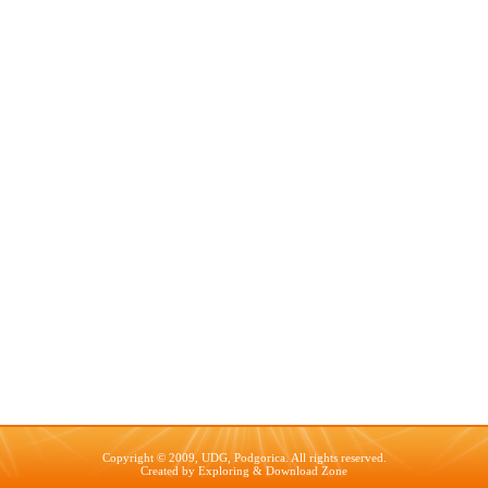
Copyright © 2009, UDG, Podgorica. All rights reserved.
Created by
Exploring
&
Download Zone