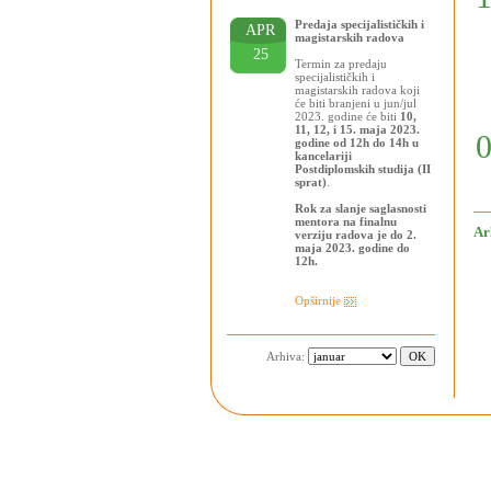
Predaja specijalističkih i
APR
magistarskih radova
25
Termin za predaju
specijalističkih i
magistarskih radova koji
će biti branjeni u jun/jul
2023. godine će biti
10,
11, 12, i 15. maja 2023.
godine od 12h do 14h u
kancelariji
Postdiplomskih studija (II
sprat)
.
Rok za slanje saglasnosti
mentora na finalnu
Ar
verziju radova je do 2.
maja 2023. godine do
12h.
Opširnije
Arhiva: