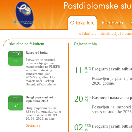
o fakultetu
akreditacije i licen
Aktuelno na fakultetu
Oglasna tabla
Raspored ispita
DEC
Postavljen je raspored
03
ispita za obje godine
master studija na FMEFB
11
JUN
Program javnih odbra
za ispite iz zimskog
26
semestra studijske
2024/25. godine. File
Postavljen je plan i p
možete naći u sekciji
2026. godine.
Download/za studente.
20
APR
Drugi popravni rok -
Raspored nastave na 
JUL
26
septembar 2023
24
Postavljen je raspore
Drugi popravni rok na
RPS će biti organizovan u
semestru studijske 2025
periodu između 01. 09. i
20. 09. 2023. godine.
02
Opširnije
FEB
Program javnih odbra
26