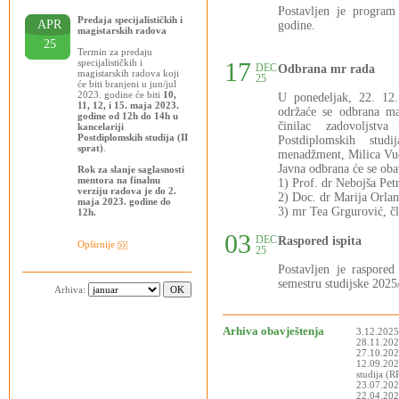
Postavljen je progra
Predaja specijalističkih i
APR
godine.
magistarskih radova
25
Termin za predaju
specijalističkih i
17
DEC
Odbrana mr rada
magistarskih radova koji
25
će biti branjeni u jun/jul
2023. godine će biti
10,
U ponedeljak, 22. 12
11, 12, i 15. maja 2023.
održaće se odbrana ma
godine od 12h do 14h u
činilac zadovoljstva
kancelariji
Postdiplomskih studija (II
Postdiplomskih stud
sprat)
.
menadžment, Milica Vuči
Javna odbrana će se oba
Rok za slanje saglasnosti
mentora na finalnu
1) Prof. dr Nebojša Pet
verziju radova je do 2.
2) Doc. dr Marija Orlan
maja 2023. godine do
3) mr Tea Grgurović, čl
12h.
03
DEC
Raspored ispita
Opširnije
25
Postavljen je raspor
semestru studijske 2025
Arhiva:
Arhiva obavještenja
3.12.2025
28.11.2025
27.10.202
12.09.202
studija (
23.07.202
22.04.2025