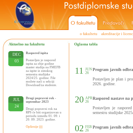
o fakultetu
akreditacije i licen
Aktuelno na fakultetu
Oglasna tabla
Raspored ispita
DEC
Postavljen je raspored
03
ispita za obje godine
master studija na FMEFB
11
JUN
Program javnih odbra
za ispite iz zimskog
26
semestra studijske
2024/25. godine. File
Postavljen je plan i p
možete naći u sekciji
2026. godine.
Download/za studente.
20
APR
Drugi popravni rok -
Raspored nastave na 
JUL
26
septembar 2023
24
Postavljen je raspore
Drugi popravni rok na
RPS će biti organizovan u
semestru studijske 2025
periodu između 01. 09. i
20. 09. 2023. godine.
02
Opširnije
FEB
Program javnih odbra
26