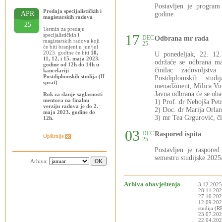
Postavljen je progra
Predaja specijalističkih i
APR
godine.
magistarskih radova
25
Termin za predaju
specijalističkih i
17
DEC
Odbrana mr rada
magistarskih radova koji
25
će biti branjeni u jun/jul
2023. godine će biti
10,
U ponedeljak, 22. 12
11, 12, i 15. maja 2023.
održaće se odbrana ma
godine od 12h do 14h u
činilac zadovoljstva
kancelariji
Postdiplomskih studija (II
Postdiplomskih stud
sprat)
.
menadžment, Milica Vuči
Javna odbrana će se oba
Rok za slanje saglasnosti
mentora na finalnu
1) Prof. dr Nebojša Pet
verziju radova je do 2.
2) Doc. dr Marija Orlan
maja 2023. godine do
3) mr Tea Grgurović, čl
12h.
03
DEC
Raspored ispita
Opširnije
25
Postavljen je raspor
semestru studijske 2025
Arhiva:
Arhiva obavještenja
3.12.2025
28.11.2025
27.10.202
12.09.202
studija (
23.07.202
22.04.2025