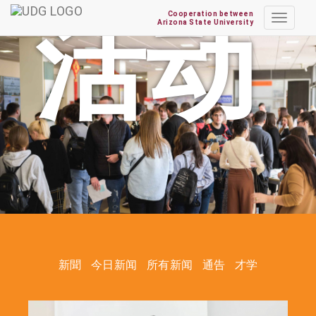
活动
Cooperation between
Toggle
Arizona State University
navigat
新聞
今日新闻
所有新闻
通告
才学