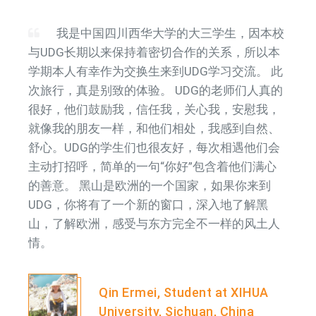
大赛成功举办
我在下
我是中国四川西华大学的大三学生，因本校
那
与UDG长期以来保持着密切合作的关系，所以本
acade
03
黑山下戈里察大学举办国际图书日
。我
学期本人有幸作为交换生来到UDG学习交流。 此
thesi
3月
活动 旅游孔子课堂开展中文图书分
给我
次旅行，真是别致的体验。 UDG的老师们人真的
betw
享
常感
很好，他们鼓励我，信任我，关心我，安慰我，
the U
相信
就像我的朋友一样，和他们相处，我感到自然、
sever
舒心。UDG的学生们也很友好，每次相遇他们会
my a
07
我校赴黑山科研教学代表团圆满完
主动打招呼，简单的一句“你好”包含着他们满心
to sa
12月
成出访任务
的善意。 黑山是欧洲的一个国家，如果你来到
that 
UDG，你将有了一个新的窗口，深入地了解黑
28
UDG大学国际化，以与中国的合作
山，了解欧洲，感受与东方完全不一样的风土人
5月
为例”新书推介和“中国学”专业推介
情。
会
Qin Ermei, Student at XIHUA
27
UDG 学生参观在北京举行的亚洲文
University, Sichuan, China