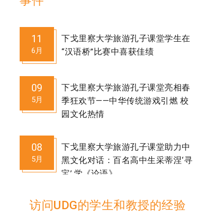
事件
11
下戈里察大学旅游孔子课堂学生在
6月
“汉语桥”比赛中喜获佳绩
09
下戈里察大学旅游孔子课堂亮相春
5月
季狂欢节——中华传统游戏引燃 校
园文化热情
08
下戈里察大学旅游孔子课堂助力中
5月
黑文化对话：百名高中生采蒂涅‘寻
宝’ 学《论语》
访问UDG的学生和教授的经验
29
以歌声传递文化，用音乐架起桥梁
4月
——国际中文日“华韵飞扬”中文歌唱