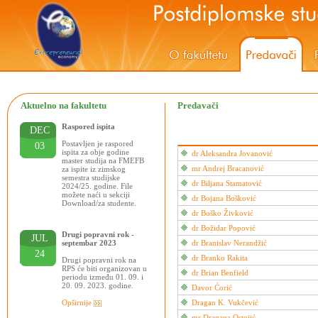
Aktuelno na fakultetu
Predavači
Raspored ispita
DEC
Postavljen je raspored
03
ispita za obje godine
dr Aleksandra Jovanović
master studija na FMEFB
mr Andrej Bracanović
za ispite iz zimskog
semestra studijske
dr Biljana Stamatović
2024/25. godine. File
možete naći u sekciji
dr Bojana Bošković
Download/za studente.
dr Boško Živković
dr Božidar Popović
Drugi popravni rok -
JUL
septembar 2023
dr Branislav Nerandžić
24
dr Branko Rakita
Drugi popravni rok na
RPS će biti organizovan u
dr Brian Benfield
periodu između 01. 09. i
20. 09. 2023. godine.
Davor Ćorić
Opširnije
Dragan K. Vukčević
mr Dragana Ostojić