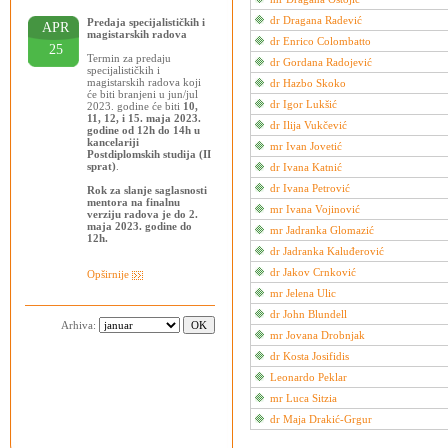
dr Dragana Radević
Predaja specijalističkih i
APR
magistarskih radova
dr Enrico Colombatto
25
Termin za predaju
dr Gordana Radojević
specijalističkih i
magistarskih radova koji
dr Hazbo Skoko
će biti branjeni u jun/jul
dr Igor Lukšić
2023. godine će biti
10,
11, 12, i 15. maja 2023.
dr Ilija Vukčević
godine od 12h do 14h u
kancelariji
mr Ivan Jovetić
Postdiplomskih studija (II
sprat)
.
dr Ivana Katnić
dr Ivana Petrović
Rok za slanje saglasnosti
mentora na finalnu
mr Ivana Vojinović
verziju radova je do 2.
maja 2023. godine do
mr Jadranka Glomazić
12h.
dr Jadranka Kaluđerović
dr Jakov Crnković
Opširnije
mr Jelena Ulic
dr John Blundell
Arhiva:
mr Jovana Drobnjak
dr Kosta Josifidis
Leonardo Peklar
mr Luca Sitzia
dr Maja Drakić-Grgur