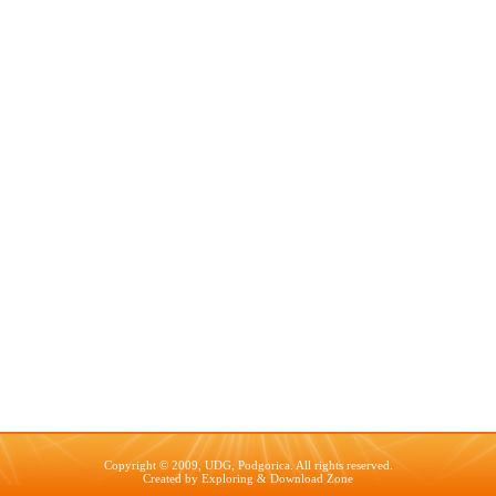
Copyright © 2009, UDG, Podgorica. All rights reserved.
Created by
Exploring
&
Download Zone