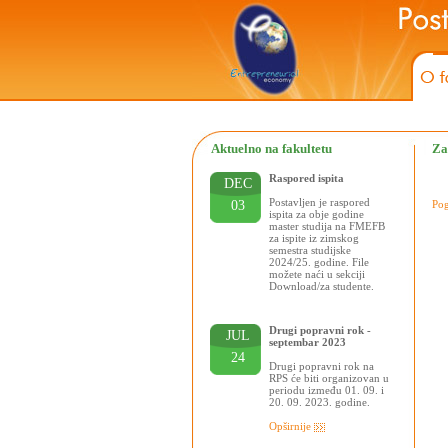
Aktuelno na fakultetu
Za
Raspored ispita
DEC
Postavljen je raspored
03
Pog
ispita za obje godine
master studija na FMEFB
za ispite iz zimskog
semestra studijske
2024/25. godine. File
možete naći u sekciji
Download/za studente.
Drugi popravni rok -
JUL
septembar 2023
24
Drugi popravni rok na
RPS će biti organizovan u
periodu između 01. 09. i
20. 09. 2023. godine.
Opširnije