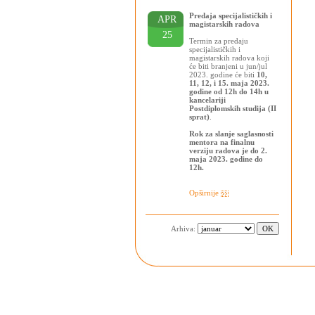
Predaja specijalističkih i
APR
magistarskih radova
25
Termin za predaju
specijalističkih i
magistarskih radova koji
će biti branjeni u jun/jul
2023. godine će biti
10,
11, 12, i 15. maja 2023.
godine od 12h do 14h u
kancelariji
Postdiplomskih studija (II
sprat)
.
Rok za slanje saglasnosti
mentora na finalnu
verziju radova je do 2.
maja 2023. godine do
12h.
Opširnije
Arhiva: