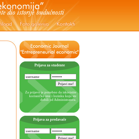
Prijava za studente
Za prijavu je potrebno da iskoristite
korisničko ime i lozinku koju ste
dobili od Administratora.
Prijava za predavače