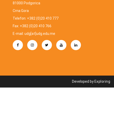
81000 Podgorica
Crna Gora
Telefon: +382 (0)20 410 777
Fax: +382 (0)20 410 766
E-mail: udg[at]udg.edu.me
Developed by
Exploring