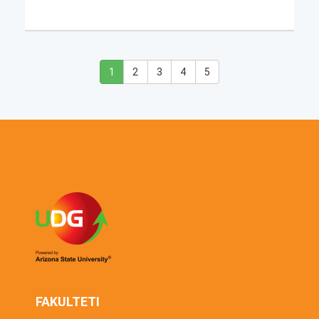
1
2
3
4
5
FAKULTETI