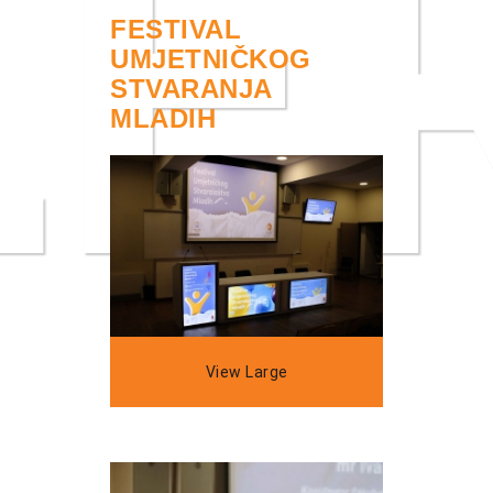
E
FESTIVAL
UMJETNIČKOG
STVARANJA
MLADIH
View Large