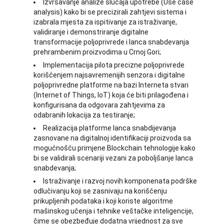
Izvršavanje analize slučaja upotrebe (Use case
analysis) kako bi se precizirali zahtjevi sistema i
izabrala mjesta za ispitivanje za istraživanje,
validiranje i demonstriranje digitalne
transformacije poljoprivrede i lanca snabdevanja
prehrambenim proizvodima u Crnoj Gori;
Implementacija pilota precizne poljoprivrede
korišćenjem najsavremenijih senzora i digitalne
poljoprivredne platforme na bazi Interneta stvari
(Internet of Things, IoT) koja će biti prilagođena i
konfigurisana da odgovara zahtjevima za
odabranih lokacija za testiranje;
Realizacija platforme lanca snabdijevanja
zasnovane na digitalnoj identifikaciji proizvoda sa
mogućnošću primjene Blockchain tehnologije kako
bi se validirali scenariji vezani za poboljšanje lanca
snabdevanja;
Istraživanje i razvoj novih komponenata podrške
odlučivanju koji se zasnivaju na korišćenju
prikupljenih podataka i koji koriste algoritme
mašinskog učenja i tehnike veštačke inteligencije,
čime se obezbeđuje dodatna vrijednost za sve