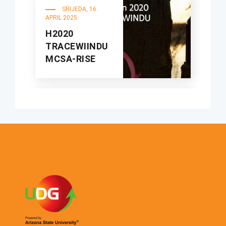
SRIJEDA, 16.
APRIL 2025.
H2020
TRACEWIINDU
MCSA-RISE
UTORAK, 1. APRIL
2025.
Blended
Education in
Western
Balkans
Universities