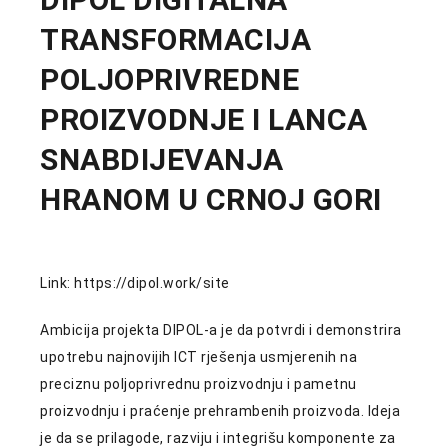
TRANSFORMACIJA
Istraživanja i projekti
Istraživanja i projekti
POLJOPRIVREDNE
PROIZVODNJE I LANCA
SNABDIJEVANJA
HRANOM U CRNOJ GORI
Link: https://dipol.work/site
Ambicija projekta DIPOL-a je da potvrdi i demonstrira
upotrebu najnovijih ICT rješenja usmjerenih na
preciznu poljoprivrednu proizvodnju i pametnu
proizvodnju i praćenje prehrambenih proizvoda. Ideja
je da se prilagode, razviju i integrišu komponente za