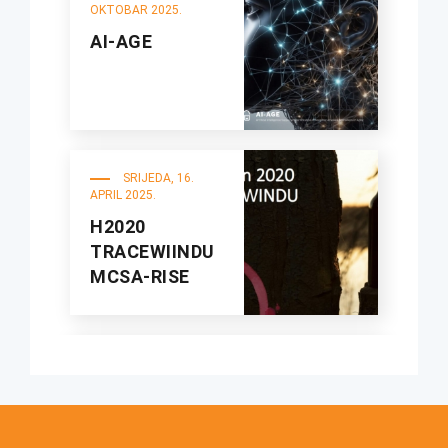
OKTOBAR 2025.
AI-AGE
SRIJEDA, 16.
APRIL 2025.
H2020
TRACEWIINDU
MCSA-RISE
UTORAK, 1. APRIL
2025.
Blended
Education in