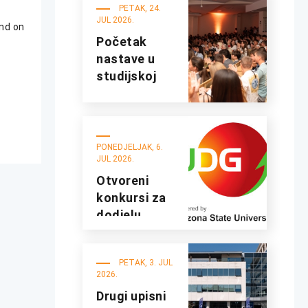
UDG
PETAK, 24.
JUL 2026.
nd on
Početak
nastave u
studijskoj
2026/27.
godini
PONEDJELJAK, 6.
JUL 2026.
Otvoreni
konkursi za
dodjelu
studentskih
kredita i
PETAK, 3. JUL
stipendija za
2026.
studijsku
Drugi upisni
2026/2027.