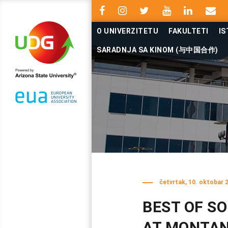
O UNIVERZITETU
FAKULTETI
IS
SARADNJA SA KINOM (与中国合作)
četvrtak, 10. oktobar 
BEST OF S
AT MONTAN