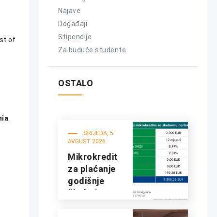
Najave
Događaji
Stipendije
st of
Za buduće studente
OSTALO
nia
.
SRIJEDA, 5.
AVGUST 2026.
Mikrokredit
za plaćanje
godišnje
školarine na
fakultetima