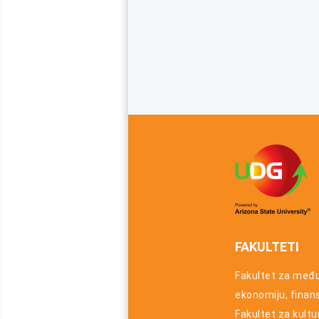
FAKULTETI
Fakultet za međ
ekonomiju, finansi
Fakultet za kultu