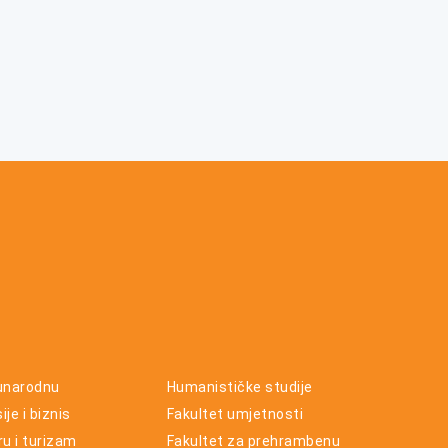
unarodnu
Humanističke studije
je i biznis
Fakultet umjetnosti
ru i turizam
Fakultet za prehrambenu