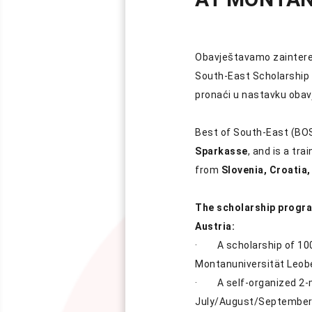
Obavještavamo zainteres
South-East Scholarship 
pronaći u nastavku obav
Best of South-East (BOS
Sparkasse
, and is a tr
from
Slovenia, Croatia
The scholarship progra
Austria:
· A scholarship of 1000
Montanuniversität Leobe
· A self-organized 2-m
July/August/September