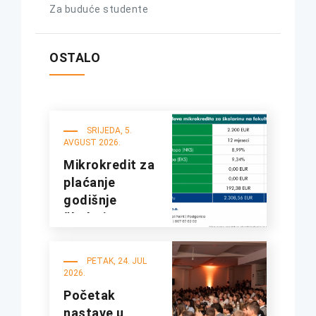
Za buduće studente
OSTALO
SRIJEDA, 5.
AVGUST 2026.
Mikrokredit za
plaćanje
godišnje
školarine na
fakultetima
UDG
PETAK, 24. JUL
2026.
Početak
nastave u