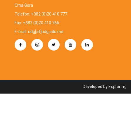
Crna Gora
Telefon: +382 (0)20 410 777
Fax: +382 (0)20 410 766
E-mail: udg[at]udg.edu.me
Developed by
Exploring