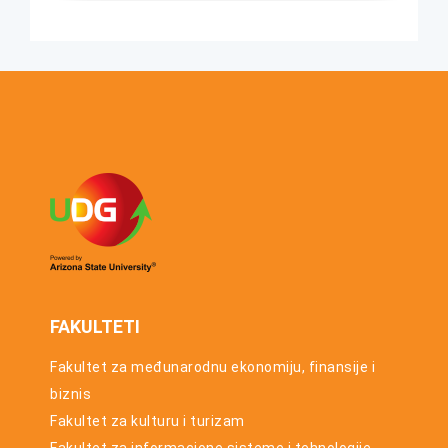
studija za
UTORAK, 23. JUN
studijsku
2026.
2025/26.
Konkurs za
godinu
upis u prvu
godinu
osnovnih
studija za
studijsku
2026/27.
godinu
FAKULTETI
Fakultet za međunarodnu ekonomiju, finansije i
biznis
Fakultet za kulturu i turizam