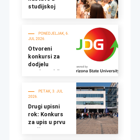
studijskoj
2026/27.
godini
PONEDJELJAK, 6.
JUL 2026.
Otvoreni
konkursi za
dodjelu
studentskih
kredita i
stipendija za
PETAK, 3. JUL
studijsku
2026.
2026/2027.
Drugi upisni
godinu
rok: Konkurs
za upis u prvu
godinu
osnovnih