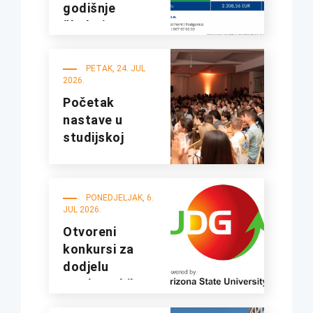
godišnje
školarine na
fakultetima
UDG
PETAK, 24. JUL
2026.
Početak
nastave u
studijskoj
2026/27.
godini
PONEDJELJAK, 6.
JUL 2026.
Otvoreni
konkursi za
dodjelu
studentskih
kredita i