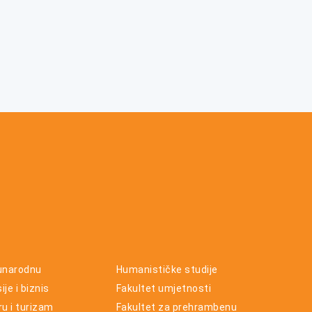
unarodnu
Humanističke studije
je i biznis
Fakultet umjetnosti
ru i turizam
Fakultet za prehrambenu