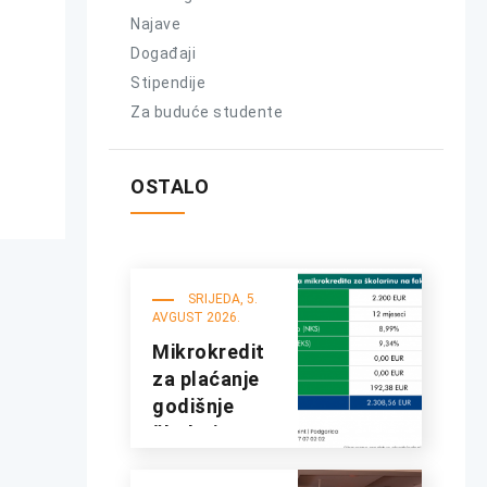
Najave
Događaji
Stipendije
Za buduće studente
OSTALO
SRIJEDA, 5.
AVGUST 2026.
Mikrokredit
za plaćanje
godišnje
školarine na
fakultetima