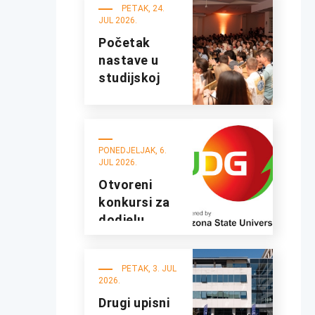
UDG
PETAK, 24.
JUL 2026.
Početak
nastave u
studijskoj
2026/27.
godini
PONEDJELJAK, 6.
JUL 2026.
Otvoreni
konkursi za
dodjelu
studentskih
kredita i
PETAK, 3. JUL
stipendija za
2026.
studijsku
Drugi upisni
2026/2027.