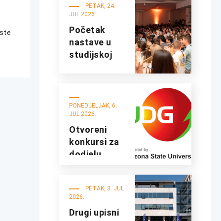
UDG
PETAK, 24.
JUL 2026.
Početak
iste
nastave u
studijskoj
2026/27.
godini
PONEDJELJAK, 6.
JUL 2026.
Otvoreni
konkursi za
dodjelu
studentskih
kredita i
PETAK, 3. JUL
stipendija za
2026.
studijsku
Drugi upisni
2026/2027.