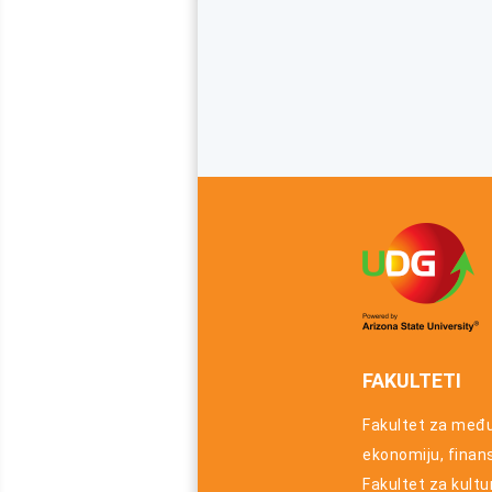
FAKULTETI
Fakultet za međ
ekonomiju, finansi
Fakultet za kultu