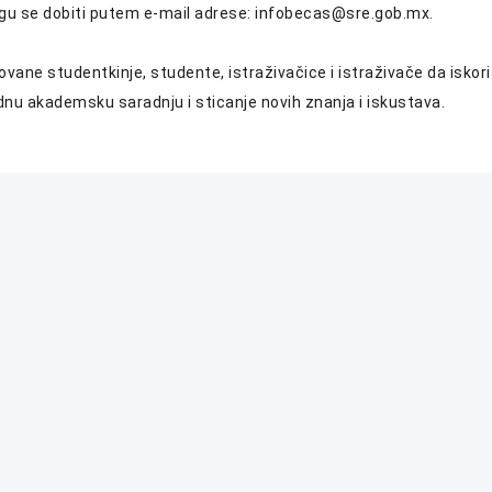
gu se dobiti putem e-mail adrese: infobecas@sre.gob.mx.
ane studentkinje, studente, istraživačice i istraživače da iskor
nu akademsku saradnju i sticanje novih znanja i iskustava.