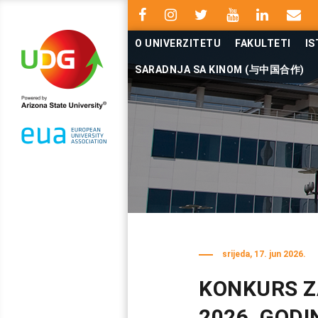
O UNIVERZITETU
FAKULTETI
IS
SARADNJA SA KINOM (与中国合作)
srijeda, 17. jun 2026.
KONKURS Z
2026. GODI