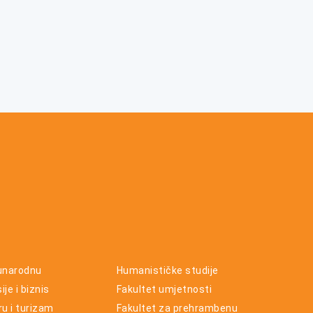
unarodnu
Humanističke studije
je i biznis
Fakultet umjetnosti
ru i turizam
Fakultet za prehrambenu