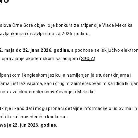
slova Crne Gore objavilo je konkurs za stipendije Vlade Meksika
avljankama i državljanima za 2026. godinu.
2. maja do 22. juna 2026. godine
, a podnose se isključivo elektr
 upravljanje akademskom saradnjom (
SIGCA
).
španskom i engleskom jeziku, a namijenjen je studentkinjama i
cama i istraživačima, kao i drugim zainteresovanim kandidatkinja
a nastave akademsko usavršavanje u Meksiku.
inje i kandidati mogu pronaći detaljne informacije o uslovima i 
 platformi navedenih u konkursu.
va je 22. jun 2026. godine.