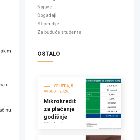
Najave
Događaji
Stipendije
Za buduće studente
onskim
OSTALO
ma i
SRIJEDA, 5.
AVGUST 2026.
Mikrokredit
za plaćanje
načinu
godišnje
školarine na
fakultetima