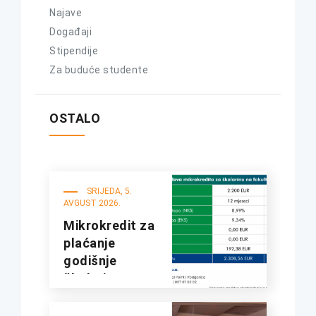
Najave
Događaji
Stipendije
Za buduće studente
OSTALO
SRIJEDA, 5.
AVGUST 2026.
Mikrokredit za
plaćanje
godišnje
školarine na
fakultetima
UDG