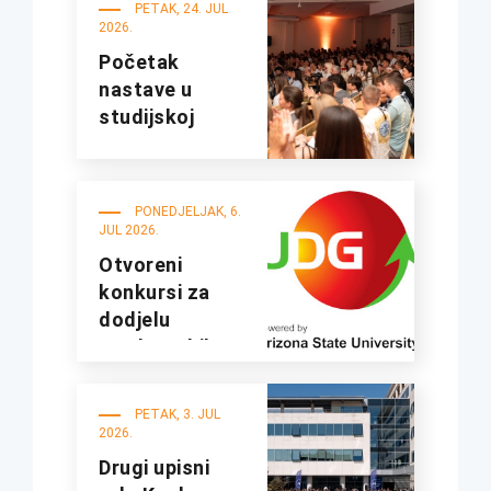
PETAK, 24. JUL
2026.
Početak
nastave u
studijskoj
2026/27.
godini
PONEDJELJAK, 6.
JUL 2026.
Otvoreni
konkursi za
dodjelu
studentskih
kredita i
stipendija za
PETAK, 3. JUL
studijsku
2026.
2026/2027.
Drugi upisni
godinu