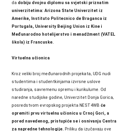
da
dobiju dvojnu diplomu sa svjetski priznatim
univerzitetima: Arizona State Univerzitet iz
Amerike, Instituto Politecnico de Braganca iz
Portugala, University Beijing Union iz Kine i
Međunarodno hotelijerstvo i menadžment (VATEL
škola) iz Francuske.
Virtuelna učionica
Kroz veliki broj međunarodnih projekata, UDG nudi
studentima i studentkinjama izvrsne uslove
studiranja, savremenu opremu i kurikulume. Od
naredne studijske godine, Univerzitet Donja Gorica,
posredstvom evropskog projekta NEST4WB
će
opremiti prvu virtuelnu učionicu u Crnoj Gori, a
pored navedenog, pristupiće se i osnivanju Centra
za napredne tehnologije.
Priliku da izučavaju ove