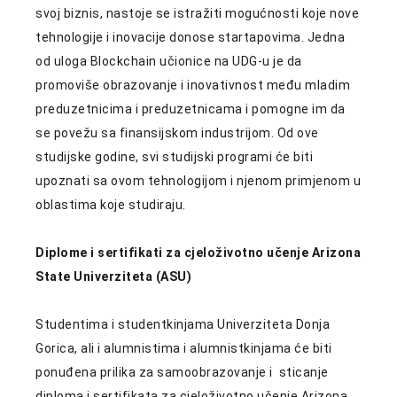
svoj biznis, nastoje se istražiti mogućnosti koje nove
tehnologije i inovacije donose startapovima. Jedna
od uloga Blockchain učionice na UDG-u je da
promoviše obrazovanje i inovativnost među mladim
preduzetnicima i preduzetnicama i pomogne im da
se povežu sa finansijskom industrijom. Od ove
studijske godine, svi studijski programi će biti
upoznati sa ovom tehnologijom i njenom primjenom u
oblastima koje studiraju.
Diplome i sertifikati za cjeloživotno učenje Arizona
State Univerziteta (ASU)
Studentima i studentkinjama Univerziteta Donja
Gorica, ali i alumnistima i alumnistkinjama će biti
ponuđena prilika za samoobrazovanje i sticanje
diploma i sertifikata za cjeloživotno učenje Arizona