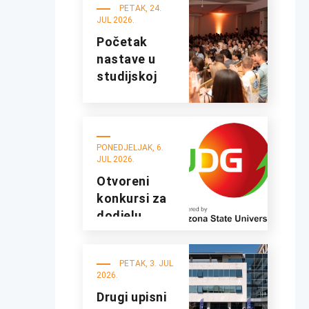
UDG
PETAK, 24.
JUL 2026.
Početak
nastave u
studijskoj
2026/27.
godini
PONEDJELJAK, 6.
JUL 2026.
Otvoreni
konkursi za
dodjelu
studentskih
kredita i
PETAK, 3. JUL
stipendija za
2026.
studijsku
Drugi upisni
2026/2027.