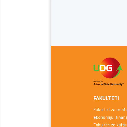
FAKULTETI
Fakultet za međ
ekonomiju, finansi
Fakultet za kultu