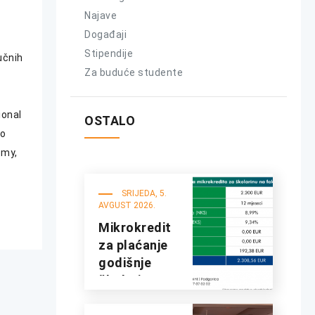
Najave
Događaji
Stipendije
učnih
Za buduće studente
ional
OSTALO
to
emy,
SRIJEDA, 5.
AVGUST 2026.
Mikrokredit
za plaćanje
godišnje
školarine na
fakultetima