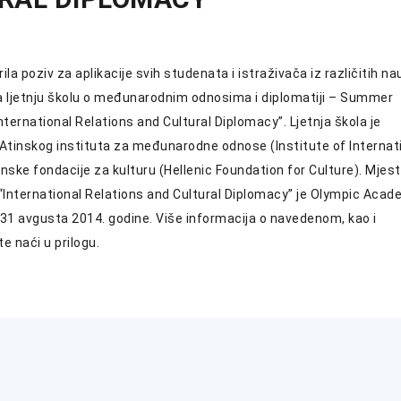
a poziv za aplikacije svih studenata i istraživača iz različitih na
za ljetnju školu o međunarodnim odnosima i diplomatiji – Summer
ternational Relations and Cultural Diplomacy”. Ljetnja škola je
Atinskog instituta za međunarodne odnose (Institute of Internat
enske fondacije za kulturu (Hellenic Foundation for Culture). Mjes
 “International Relations and Cultural Diplomacy” je Olympic Acad
 31 avgusta 2014. godine. Više informacija o navedenom, kao i
 naći u prilogu.