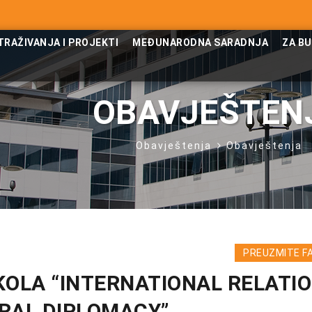
TRAŽIVANJA I PROJEKTI
MEĐUNARODNA SARADNJA
ZA B
OBAVJEŠTEN
Obavještenja
Obavještenja
PREUZMITE F
KOLA “INTERNATIONAL RELATI
RAL DIPLOMACY”