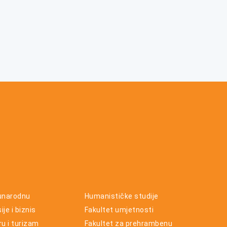
unarodnu
Humanističke studije
je i biznis
Fakultet umjetnosti
ru i turizam
Fakultet za prehrambenu