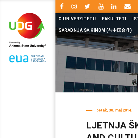
O UNIVERZITETU
FAKULTETI
IS
SARADNJA SA KINOM (与中国合作)
petak, 30. maj 2014.
LJETNJA Š
AND CULTU