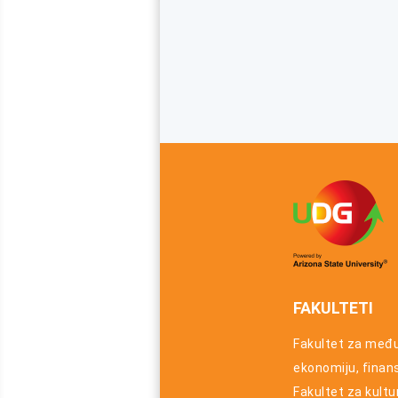
FAKULTETI
Fakultet za međ
ekonomiju, finansi
Fakultet za kultu