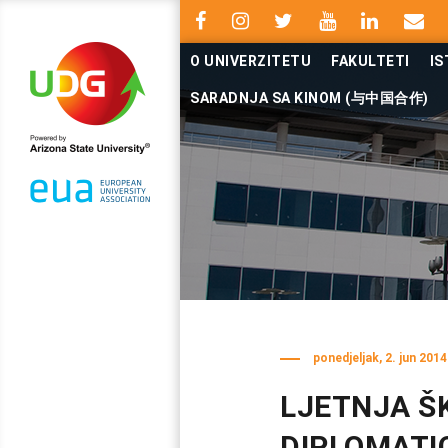
O UNIVERZITETU
FAKULTETI
IS
SARADNJA SA KINOM (与中国合作)
ponedjeljak, 2. jun 2014
LJETNJA Š
DIPLOMATIC