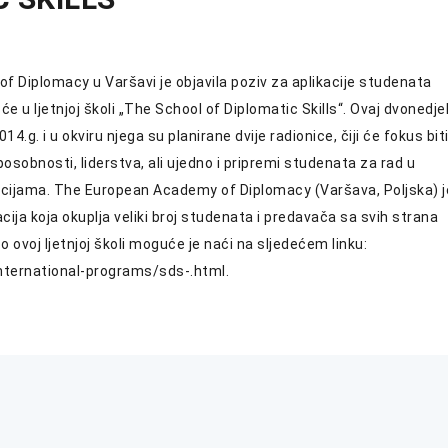
 Diplomacy u Varšavi je objavila poziv za aplikacije studenata
 u ljetnjoj školi „The School of Diplomatic Skills“. Ovaj dvonedjel
14.g. i u okviru njega su planirane dvije radionice, čiji će fokus bit
osobnosti, liderstva, ali ujedno i pripremi studenata za rad u
ijama. The European Academy of Diplomacy (Varšava, Poljska) j
cija koja okuplja veliki broj studenata i predavača sa svih strana
 o ovoj ljetnjoj školi moguće je naći na sljedećem linku:
international-programs/sds-.html.