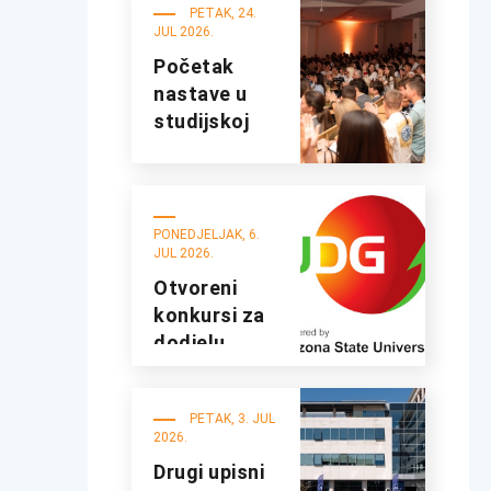
UDG
PETAK, 24.
JUL 2026.
Početak
nastave u
studijskoj
2026/27.
godini
PONEDJELJAK, 6.
JUL 2026.
Otvoreni
konkursi za
dodjelu
studentskih
kredita i
PETAK, 3. JUL
stipendija za
2026.
studijsku
Drugi upisni
2026/2027.