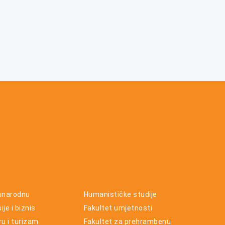
unarodnu
Humanističke studije
je i biznis
Fakultet umjetnosti
ru i turizam
Fakultet za prehrambenu