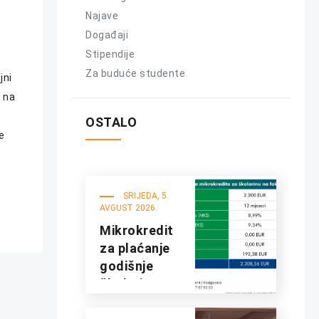
Najave
Događaji
Stipendije
Za buduće studente
jni
i na
OSTALO
e
SRIJEDA, 5.
AVGUST 2026.
Mikrokredit
za plaćanje
godišnje
školarine na
fakultetima