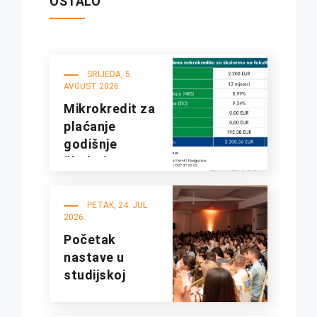
OSTALO
SRIJEDA, 5.
AVGUST 2026.
Mikrokredit za
plaćanje
godišnje
školarine na
fakultetima
UDG
PETAK, 24. JUL
2026.
Početak
nastave u
studijskoj
2026/27.
godini