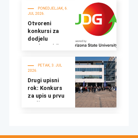
PONEDJELJAK, 6.
JUL 2026.
Otvoreni
konkursi za
dodjelu
studentskih
kredita i
stipendija za
PETAK, 3. JUL
studijsku
2026.
2026/2027.
Drugi upisni
godinu
rok: Konkurs
za upis u prvu
godinu
osnovnih
studija za
UTORAK, 23. JUN
studijsku
2026.
2025/26.
Konkurs za