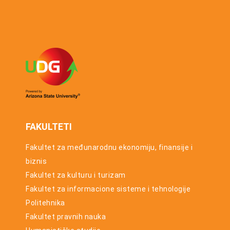
godinu
upis u prvu
godinu
osnovnih
studija za
studijsku
2026/27.
godinu
FAKULTETI
Fakultet za međunarodnu ekonomiju, finansije i
biznis
Fakultet za kulturu i turizam
Fakultet za informacione sisteme i tehnologije
Politehnika
Fakultet pravnih nauka