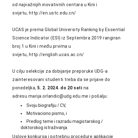
od najvažnijih inovativnih centara u Kini i
svijetu,
http://en.ustc.edu.cn/
UCAS je prema Global University Ranking by Essential
Science Indicator (ESI) iz Septembra 2019 rangiran
broj 1 u Kini i među prvima u
svijetu,
http://english.ucas.ac.cn/
U cilju selekcije za dobijanje preporuke UDG-a
zainteresovani studenti treba da se prijave do
ponedeljka,
5. 2. 2024. do 20 sati
na
adresu
marija.orlandic@udg.edu.me
i pošalju:
Svoju biografiju / CV,
Motivaciono pismo, i
Predlog teme i razradu magistarskog /
doktorskog istraživanja.
Uslove konkursa i potrebnu procedure aplikacije