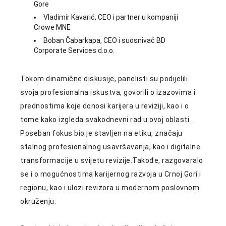
Gore
Vladimir Kavarić, CEO i partner u kompaniji
Crowe MNE
Boban Čabarkapa, CEO i suosnivač BD
Corporate Services d.o.o.
Tokom dinamične diskusije, panelisti su podijelili
svoja profesionalna iskustva, govorili o izazovima i
prednostima koje donosi karijera u reviziji, kao i o
tome kako izgleda svakodnevni rad u ovoj oblasti.
Poseban fokus bio je stavljen na etiku, značaju
stalnog profesionalnog usavršavanja, kao i digitalne
transformacije u svijetu revizije.Takođe, razgovaralo
se i o mogućnostima karijernog razvoja u Crnoj Gori i
regionu, kao i ulozi revizora u modernom poslovnom
okruženju.