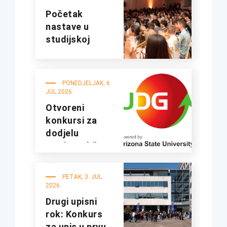
Početak
nastave u
studijskoj
2026/27.
godini
PONEDJELJAK, 6.
JUL 2026.
Otvoreni
konkursi za
dodjelu
studentskih
kredita i
stipendija za
PETAK, 3. JUL
studijsku
2026.
2026/2027.
Drugi upisni
godinu
rok: Konkurs
za upis u prvu