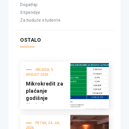
Događaji
Stipendije
Za buduće studente
OSTALO
SRIJEDA, 5.
AVGUST 2026.
Mikrokredit za
plaćanje
godišnje
školarine na
fakultetima
UDG
PETAK, 24. JUL
2026.