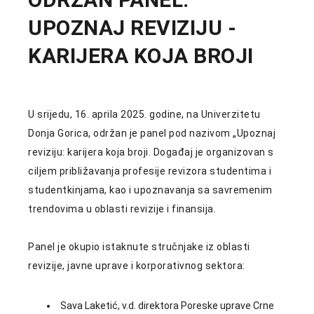
UPOZNAJ REVIZIJU -
Obavještenja
Obavještenja
KARIJERA KOJA BROJI
U srijedu, 16. aprila 2025. godine, na Univerzitetu
Donja Gorica, održan je panel pod nazivom „Upoznaj
reviziju: karijera koja broji. Događaj je organizovan s
ciljem približavanja profesije revizora studentima i
studentkinjama, kao i upoznavanja sa savremenim
trendovima u oblasti revizije i finansija.
Panel je okupio istaknute stručnjake iz oblasti
revizije, javne uprave i korporativnog sektora:
Sava Laketić, v.d. direktora Poreske uprave Crne