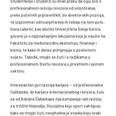
Studentkinje i studenti su imali priliku da čuju sve o
profesionalnom razvoju revizora od volontiranja,
preko početnih pripravničkih, do direktorskih pozicija,
te izazovima i odricanjima koji ih čekaju na tom putu.
Sava Laketić, kao alumni Univerziteta Donja Gorica,
govorio je o najznačajnijim lekcijama koje je naučio na
Fakultetu za međunarodnu ekonomiju, finansije i
biznis, te kako ih danas primjenjuje u poslovnom
svijetu. Takođe, moglo se čuti i o razlikama u
profesionalnom životu revizora u privatnom i javnom
sektoru.
Interesantan put razvoja karijere – od profesionalne
fudbalske, do karijere internacionalnog revizora, čulo
se od Bobana Čabarkape čija kompanija radi reviziju
za tržište Holandije. Disciplina koju sport zahtijeva,
kako se moglo čuti, neophodna je stavka koju svaki