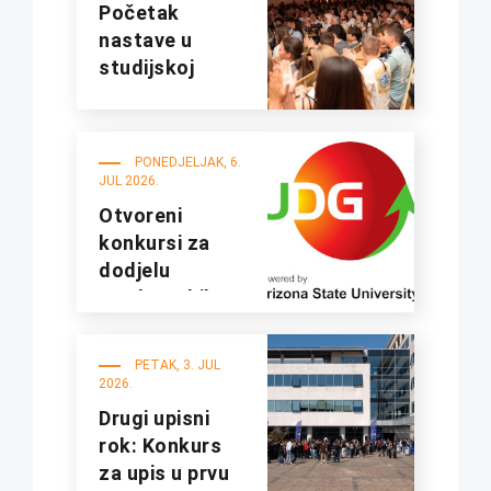
Početak
nastave u
studijskoj
2026/27.
godini
PONEDJELJAK, 6.
JUL 2026.
Otvoreni
konkursi za
dodjelu
studentskih
kredita i
stipendija za
PETAK, 3. JUL
studijsku
2026.
2026/2027.
Drugi upisni
godinu
rok: Konkurs
za upis u prvu