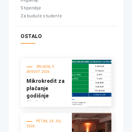
Događaji
Stipendije
Za buduće studente
OSTALO
SRIJEDA, 5.
AVGUST 2026.
Mikrokredit za
plaćanje
godišnje
školarine na
fakultetima
UDG
PETAK, 24. JUL
2026.