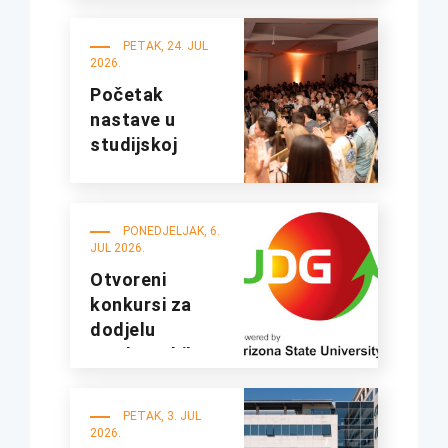
fakultetima
UDG
PETAK, 24. JUL
2026.
Početak
nastave u
studijskoj
2026/27.
godini
PONEDJELJAK, 6.
JUL 2026.
Otvoreni
konkursi za
dodjelu
studentskih
kredita i
stipendija za
PETAK, 3. JUL
studijsku
2026.