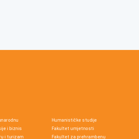
unarodnu
Humanističke studije
je i biznis
Fakultet umjetnosti
ru i turizam
Fakultet za prehrambenu