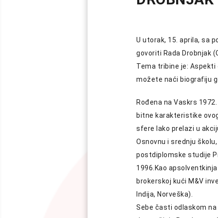
U utorak, 15. aprila, sa
govoriti Rada Drobnjak (
Tema tribine je: Aspekti g
možete naći biografiju 
Rođena na Vaskrs 1972. 
bitne karakteristike ovo
sfere lako prelazi u akcij
Osnovnu i srednju školu, 
p
ostdiplomske studije P
1996.
Kao apsolventkinja 
brokerskoj kući M&V inve
Indija, Norveška).
Sebe časti odlaskom na tr