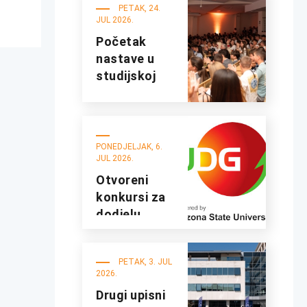
UDG
PETAK, 24.
JUL 2026.
Početak
nastave u
studijskoj
2026/27.
godini
PONEDJELJAK, 6.
JUL 2026.
Otvoreni
konkursi za
dodjelu
studentskih
kredita i
PETAK, 3. JUL
stipendija za
2026.
studijsku
Drugi upisni
2026/2027.