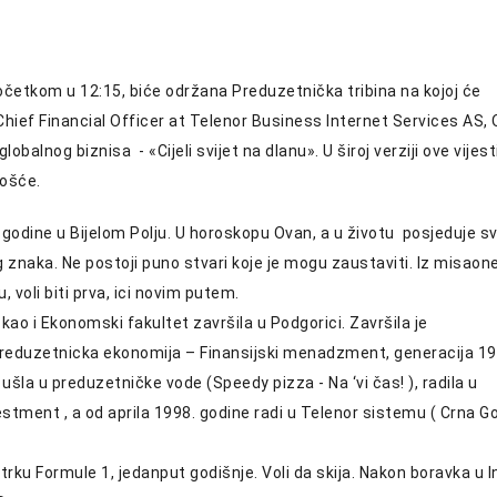
 početkom u 12:15, biće održana Preduzetnička tribina na kojoj će
Chief Financial Officer at Telenor Business Internet Services AS, 
lobalnog biznisa - «Cijeli svijet na dlanu». U široj verziji ove vijest
gošće.
godine u Bijelom Polju. U horoskopu Ovan, a u životu posjeduje s
g znaka. Ne postoji puno stvari koje je mogu zaustaviti. Iz misaon
u, voli biti prva, ici novim putem.
kao i Ekonomski fakultet završila u Podgorici. Završila je
reduzetnicka ekonomija – Finansijski menadzment, generacija 1
ušla u preduzetničke vode (Speedy pizza - Na ‘vi čas! ), radila u
stment , a od aprila 1998. godine radi u Telenor sistemu ( Crna Go
ku Formule 1, jedanput godišnje. Voli da skija. Nakon boravka u Ind