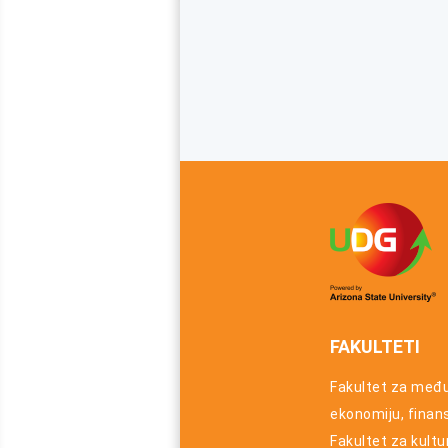
FAKULTETI
Fakultet za međ
ekonomiju, finansi
Fakultet za kultu