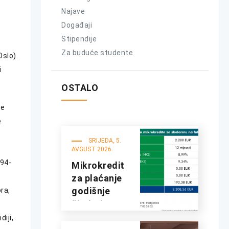
Najave
Događaji
Stipendije
Za buduće studente
Oslo).
i
OSTALO
ve
e
SRIJEDA, 5.
AVGUST 2026.
994-
Mikrokredit
za plaćanje
godišnje
ra,
školarine na
fakultetima
iji,