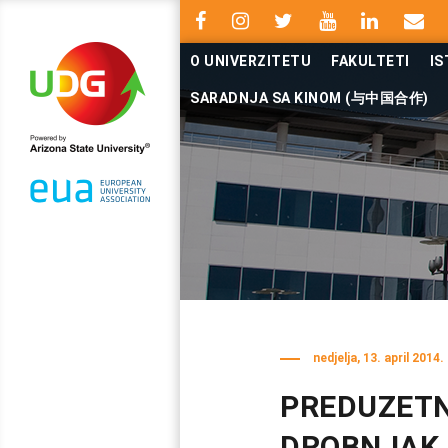
O UNIVERZITETU
FAKULTETI
IS
SARADNJA SA KINOM (与中国合作)
nedjelja, 13. april 2014.
PREDUZETN
DROBNJAK