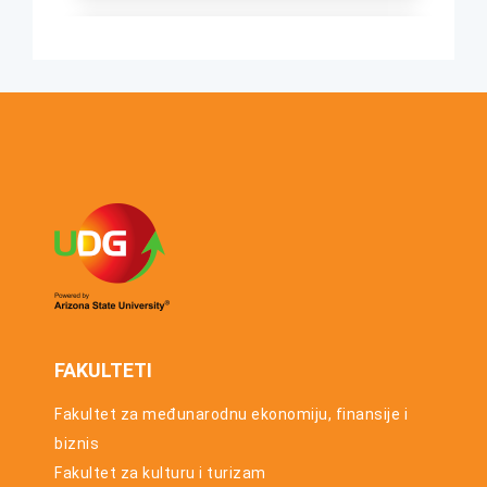
osnovnih
studija za
UTORAK, 23. JUN
studijsku
2026.
2025/26.
Konkurs za
godinu
upis u prvu
godinu
osnovnih
studija za
studijsku
2026/27.
godinu
FAKULTETI
Fakultet za međunarodnu ekonomiju, finansije i
biznis
Fakultet za kulturu i turizam