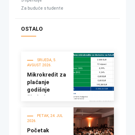
Stipendije
Za buduće studente
OSTALO
SRIJEDA, 5.
AVGUST 2026.
Mikrokredit za
plaćanje
godišnje
školarine na
fakultetima
UDG
PETAK, 24. JUL
2026.
Početak