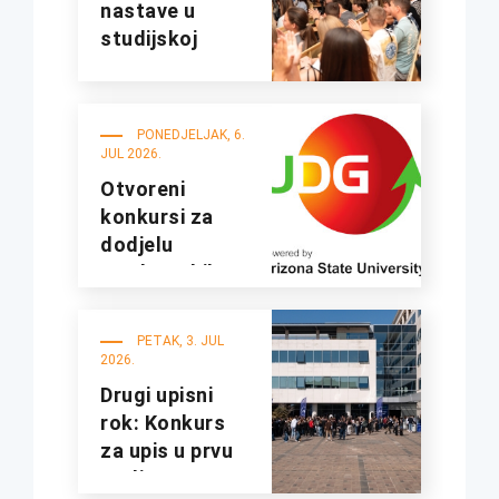
nastave u
studijskoj
2026/27.
godini
PONEDJELJAK, 6.
JUL 2026.
Otvoreni
konkursi za
dodjelu
studentskih
kredita i
stipendija za
PETAK, 3. JUL
studijsku
2026.
2026/2027.
Drugi upisni
godinu
rok: Konkurs
za upis u prvu
godinu