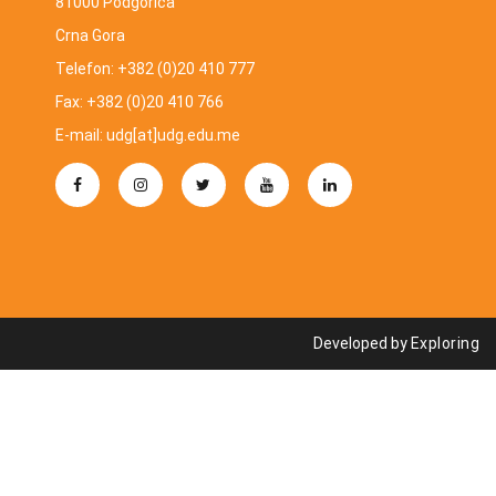
81000 Podgorica
Crna Gora
Telefon: +382 (0)20 410 777
Fax: +382 (0)20 410 766
E-mail: udg[at]udg.edu.me
Developed by
Exploring