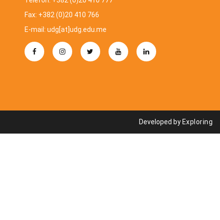
Telefon: +382 (0)20 410 777
Fax: +382 (0)20 410 766
E-mail: udg[at]udg.edu.me
Developed by
Exploring