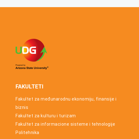
2025/26.
Konkurs za
godinu
upis u prvu
godinu
osnovnih
studija za
studijsku
2026/27.
godinu
FAKULTETI
Fakultet za međunarodnu ekonomiju, finansije i
biznis
Fakultet za kulturu i turizam
Fakultet za informacione sisteme i tehnologije
Politehnika