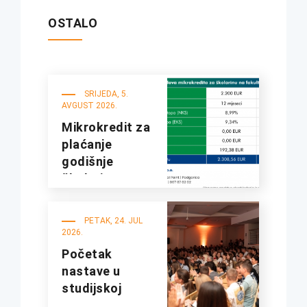
OSTALO
SRIJEDA, 5.
AVGUST 2026.
Mikrokredit za
plaćanje
godišnje
školarine na
fakultetima
UDG
PETAK, 24. JUL
2026.
Početak
nastave u
studijskoj
2026/27.