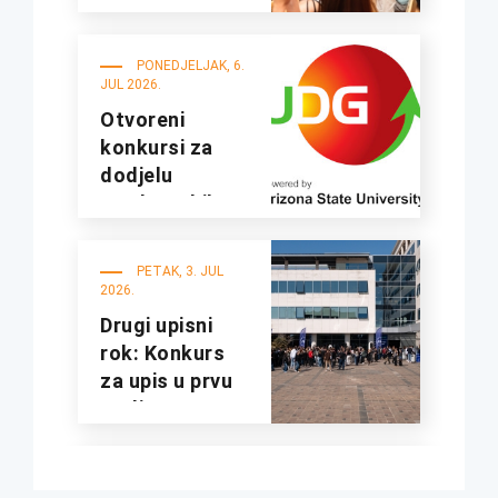
godini
PONEDJELJAK, 6.
JUL 2026.
Otvoreni
konkursi za
dodjelu
studentskih
kredita i
stipendija za
PETAK, 3. JUL
studijsku
2026.
2026/2027.
Drugi upisni
godinu
rok: Konkurs
za upis u prvu
godinu
osnovnih
studija za
UTORAK, 23. JUN
studijsku
2026.