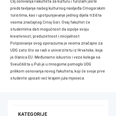
Cilj osnivanja Fakulteta za kulturu i turizam jeste
predstavljanje našeg kulturnog nasljeđa Crnogorskim
turistima, kao i upotpunjavanje jednog dijela tržišta
veoma značajnog Crnoj Gori. Ovaj fakultet će
studentima dati mogućnost da ispolje svoju
kreativnost, preduzetnost i inicijalnost.
Potpisivanje ovog sporazuma je veoma značajno za
UDG zato što se radi o univerzitetu iz Hrvatske, koja
je članica EU. Međunarno iskustvo i veze kolega sa
Sveučilišta u Puli je u mnogome pomoglo UDG
prilikom osnovanja novog fakulteta, koji će svoje prve
studente upisati već krajem jula mjeseca.
KATEGORIJE