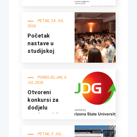
školarine na
fakultetima
UDG
PETAK, 24. JUL
2026.
Početak
nastave u
studijskoj
2026/27.
godini
PONEDJELJAK, 6.
JUL 2026.
Otvoreni
konkursi za
dodjelu
studentskih
kredita i
stipendija za
PETAK, 3. JUL