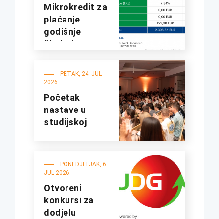
Mikrokredit za
plaćanje
godišnje
školarine na
fakultetima
UDG
PETAK, 24. JUL
2026.
Početak
nastave u
studijskoj
2026/27.
godini
PONEDJELJAK, 6.
JUL 2026.
Otvoreni
konkursi za
dodjelu