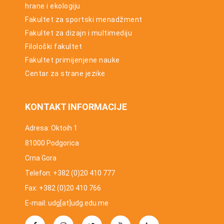
hrane i ekologiju
Fakultet za sportski menadžment
Fakultet za dizajn i multimediju
Filološki fakultet
Fakultet primijenjene nauke
Centar za strane jezike
KONTAKT INFORMACIJE
Adresa: Oktoih 1
81000 Podgorica
Crna Gora
Telefon: +382 (0)20 410 777
Fax: +382 (0)20 410 766
E-mail: udg[at]udg.edu.me