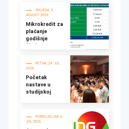
SRIJEDA, 5.
AVGUST 2026.
Mikrokredit za
plaćanje
godišnje
školarine na
fakultetima
UDG
PETAK, 24. JUL
2026.
Početak
nastave u
studijskoj
2026/27.
godini
PONEDJELJAK, 6.
JUL 2026.