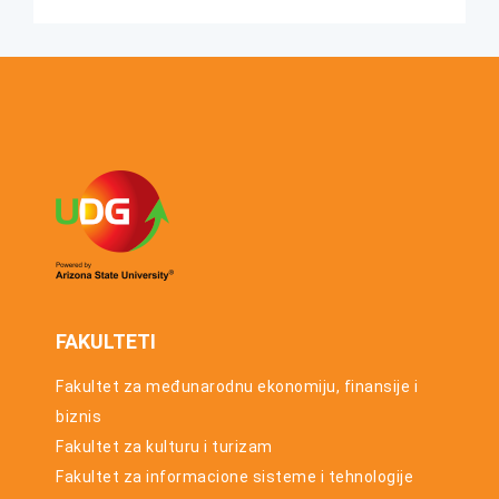
UTORAK, 23. JUN
studijsku
2026.
2025/26.
Konkurs za
godinu
upis u prvu
godinu
osnovnih
studija za
studijsku
2026/27.
godinu
FAKULTETI
Fakultet za međunarodnu ekonomiju, finansije i
biznis
Fakultet za kulturu i turizam
Fakultet za informacione sisteme i tehnologije