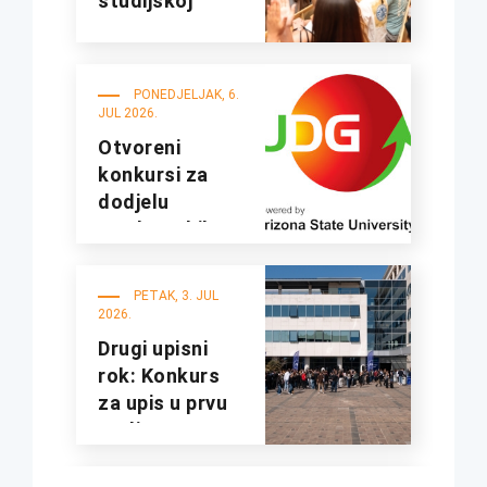
studijskoj
2026/27.
godini
PONEDJELJAK, 6.
JUL 2026.
Otvoreni
konkursi za
dodjelu
studentskih
kredita i
stipendija za
PETAK, 3. JUL
studijsku
2026.
2026/2027.
Drugi upisni
godinu
rok: Konkurs
za upis u prvu
godinu
osnovnih
studija za