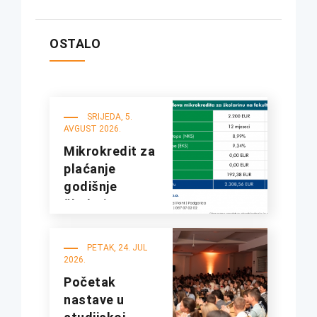
OSTALO
SRIJEDA, 5.
AVGUST 2026.
Mikrokredit za
plaćanje
godišnje
školarine na
fakultetima
UDG
PETAK, 24. JUL
2026.
Početak
nastave u