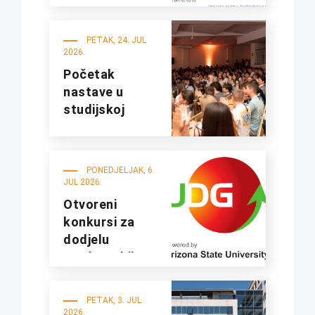
fakultetima
UDG
PETAK, 24. JUL
2026.
Početak
nastave u
studijskoj
2026/27.
godini
PONEDJELJAK, 6.
JUL 2026.
Otvoreni
konkursi za
dodjelu
studentskih
kredita i
stipendija za
PETAK, 3. JUL
studijsku
2026.