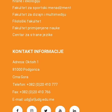
hrane i ekologiju
Fakultet za sportski menadžment
Fakultet za dizajn i multimediju
Filološki fakultet
Fakultet primijenjene nauke
Centar za strane jezike
KONTAKT INFORMACIJE
Adresa: Oktoih 1
81000 Podgorica
Crna Gora
Telefon: +382 (0)20 410 777
Fax: +382 (0)20 410 766
E-mail: udg[at]udg.edu.me