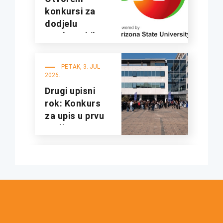
konkursi za
dodjelu
studentskih
kredita i
stipendija za
PETAK, 3. JUL
studijsku
2026.
2026/2027.
Drugi upisni
godinu
rok: Konkurs
za upis u prvu
godinu
osnovnih
studija za
UTORAK, 23. JUN
studijsku
2026.
2025/26.
Konkurs za
godinu
upis u prvu
godinu
osnovnih