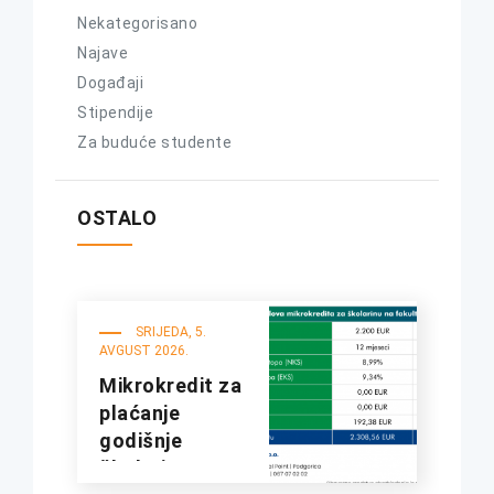
Nekategorisano
Najave
Događaji
Stipendije
Za buduće studente
OSTALO
SRIJEDA, 5.
AVGUST 2026.
Mikrokredit za
plaćanje
godišnje
školarine na