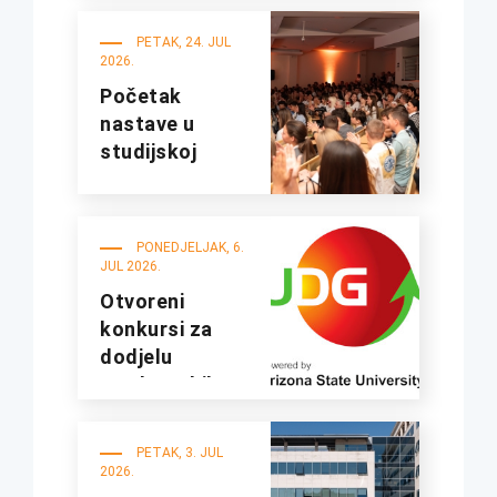
fakultetima
UDG
PETAK, 24. JUL
2026.
Početak
nastave u
studijskoj
2026/27.
godini
PONEDJELJAK, 6.
JUL 2026.
Otvoreni
konkursi za
dodjelu
studentskih
kredita i
stipendija za
PETAK, 3. JUL
studijsku
2026.
2026/2027.