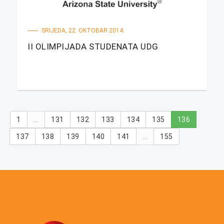
SRIJEDA, 22. OKTOBAR 2014.
II OLIMPIJADA STUDENATA UDG
1
...
131
132
133
134
135
136
137
138
139
140
141
...
155