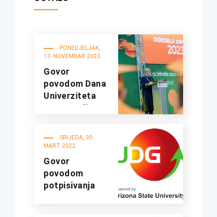
PONEDJELJAK,
13. NOVEMBAR 2023.
Govor
povodom Dana
Univerziteta
2023. godine
(Dodjela
diploma)
SRIJEDA, 30.
MART 2022.
Govor
povodom
potpisivanja
ugovora o
partnerstvu sa