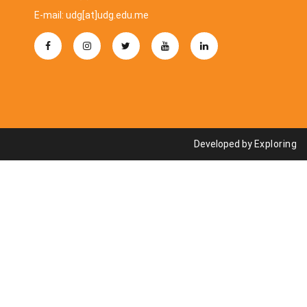
E-mail: udg[at]udg.edu.me
Developed by
Exploring