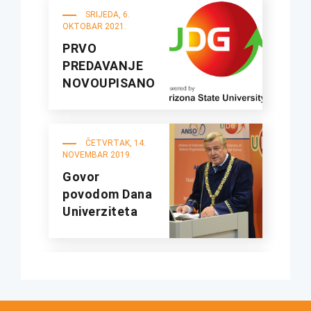
ASU
SRIJEDA, 6.
OKTOBAR 2021.
PRVO
PREDAVANJE
NOVOUPISANOJ
GENERACIJI
STUDENATA
2021/22. GOD
ČETVRTAK, 14.
NOVEMBAR 2019.
Govor
povodom Dana
Univerziteta
PONEDJELJAK,
11. NOVEMBAR 2019.
Dan